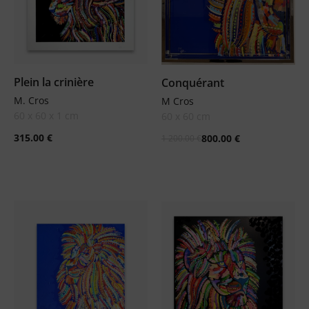
Plein la crinière
Conquérant
M. Cros
M Cros
60 x 60 x 1 cm
60 x 60 cm
315.00
€
800.00
€
1 200.00
€