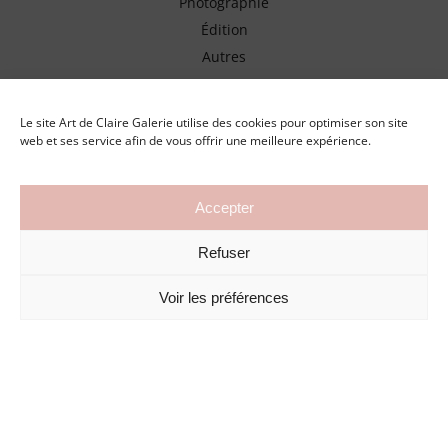
Photographie
Édition
Autres
En savoir plus
Le site Art de Claire Galerie utilise des cookies pour optimiser son site
web et ses service afin de vous offrir une meilleure expérience.
Revue de presse
Nos artistes
Accepter
Leasing d’oeuvres d’art
Nous contacter
Refuser
Voir les préférences
Retrouvez Art de Claire Galerie sur
Artsper
Galerie en ligne