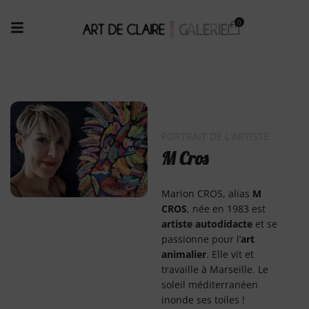
PORTRAIT DE L'ARTISTE
M Cros
Marion CROS, alias
M
CROS
, née en 1983 est
artiste autodidacte
et se
passionne pour l’
art
animalier
. Elle vit et
travaille à Marseille. Le
soleil méditerranéen
inonde ses toiles !