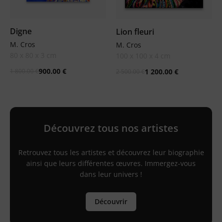
Digne
Lion fleuri
M. Cros
M. Cros
80 x 80 x 3 cm
100 x 100 x 4 cm
900.00
€
1 800.00
€
1 200.00
€
2 500.00
€
Découvrez tous nos artistes
Retrouvez tous les artistes et découvrez leur biographie
ainsi que leurs différentes œuvres. Immergez-vous
dans leur univers !
Découvrir