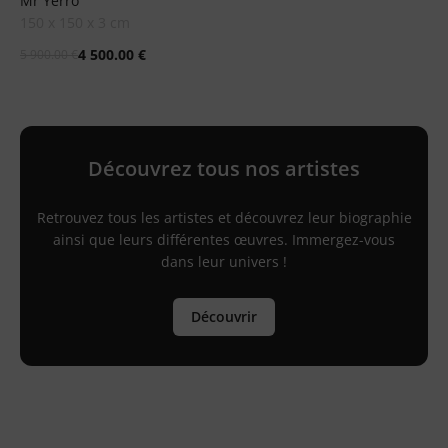
Mr Yerro
150 x 150 x 3 cm
4 500.00
€
5 900.00
€
Découvrez tous nos artistes
Retrouvez tous les artistes et découvrez leur biographie
ainsi que leurs différentes œuvres. Immergez-vous
dans leur univers !
Découvrir