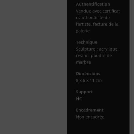
Authentification
Vendue avec certificat
d’authenticité de
l’artiste, facture de la
galerie
Technique
Sculpture : acrylique,
résine, poudre de
marbre
Dimensions
8 x 6 x 11 cm
Support
NC
Encadrement
Non encadrée