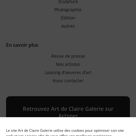
Sculpture
Photographie
Édition
Autres
En savoir plus
Revue de presse
Nos artistes
Leasing d’oeuvres d’art
Nous contacter
Retrouvez Art de Claire Galerie sur
Artsper
Le site Art de Claire Galerie utilise des cookies pour optimiser son site
Galerie en ligne
web et ses service afin de vous offrir une meilleure expérience.