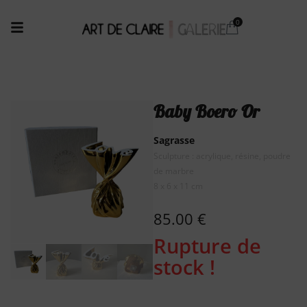
Baby Boero Or
Sagrasse
Sculpture : acrylique, résine, poudre
de marbre
8 x 6 x 11 cm
85.00
€
Rupture de
stock !