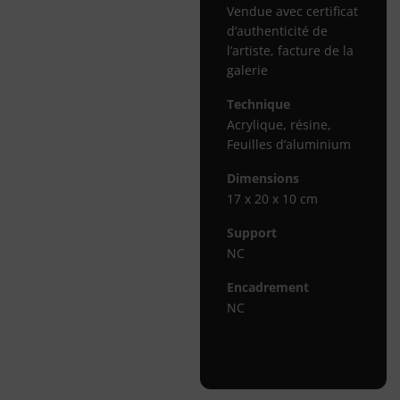
Vendue avec certificat
d’authenticité de
l’artiste, facture de la
galerie
Technique
Acrylique, résine,
Feuilles d’aluminium
Dimensions
17 x 20 x 10 cm
Support
NC
Encadrement
NC