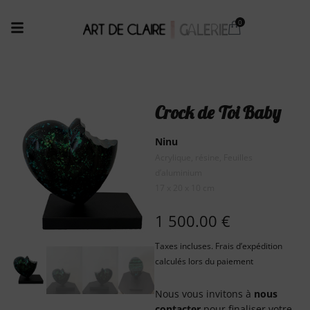
Crock de Toi Baby
Ninu
Acrylique, résine, Feuilles
d’aluminium
17 x 20 x 10 cm
1 500.00
€
Taxes incluses. Frais d’expédition
calculés lors du paiement
Nous vous invitons à
nous
contacter
pour finaliser votre