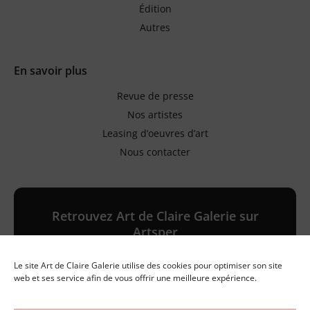
Édition
Autres
En savoir plus
Revue de presse
Nos artistes
Leasing d’oeuvres d’art
Nous contacter
Retrouvez Art de Claire Galerie sur
Artsper
Le site Art de Claire Galerie utilise des cookies pour optimiser son site
Galerie en ligne
web et ses service afin de vous offrir une meilleure expérience.