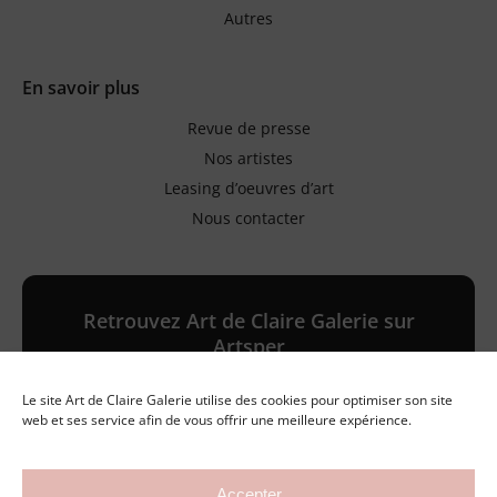
Autres
En savoir plus
Revue de presse
Nos artistes
Leasing d’oeuvres d’art
Nous contacter
Retrouvez Art de Claire Galerie sur
Artsper
Le site Art de Claire Galerie utilise des cookies pour optimiser son site
Galerie en ligne
web et ses service afin de vous offrir une meilleure expérience.
Accepter