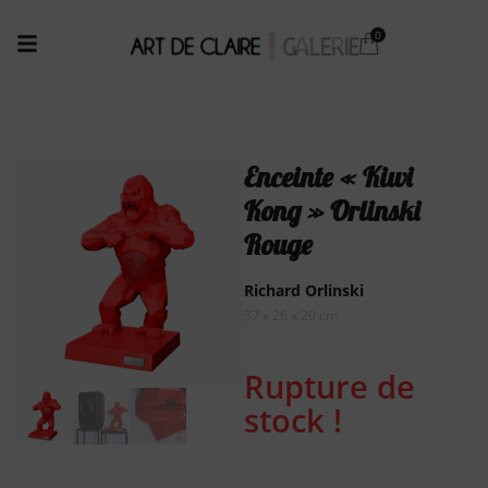
Enceinte « Kiwi
Kong » Orlinski
Rouge
Richard Orlinski
37 x 26 x 20 cm
Rupture de
stock !