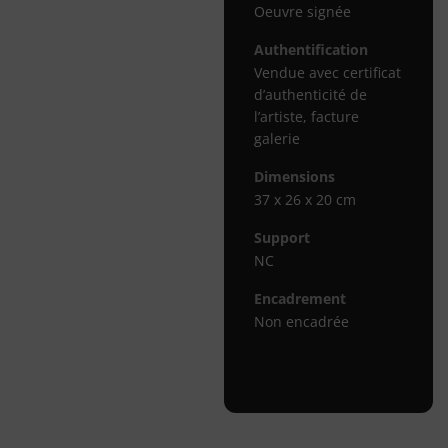
Oeuvre signée
Authentification
Vendue avec certificat
d’authenticité de
l’artiste, facture
galerie
Dimensions
37 x 26 x 20 cm
Support
NC
Encadrement
Non encadrée