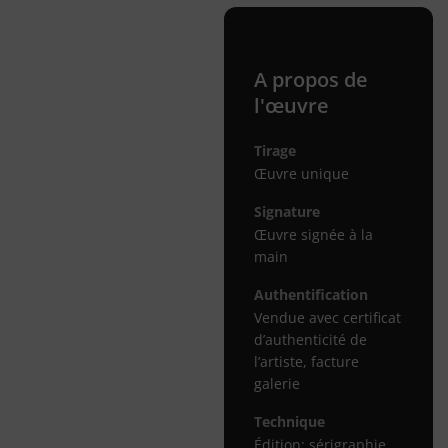
A propos de
l'œuvre
Tirage
Œuvre unique
Signature
Œuvre signée à la
main
Authentification
Vendue avec certificat
d’authenticité de
l’artiste, facture
galerie
Technique
Édition: sérigraphie