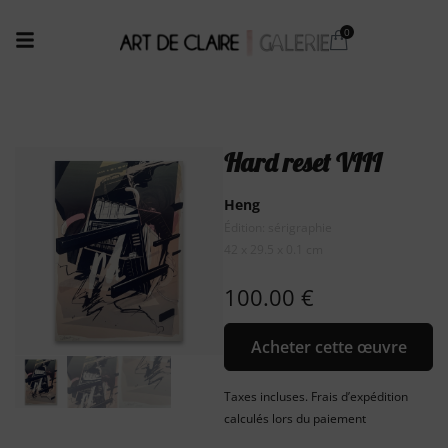
Hard reset VIII
Heng
Édition: sérigraphie
42 x 29.5 x 0.1 cm
100.00
€
Acheter cette œuvre
Taxes incluses. Frais d’expédition
calculés lors du paiement