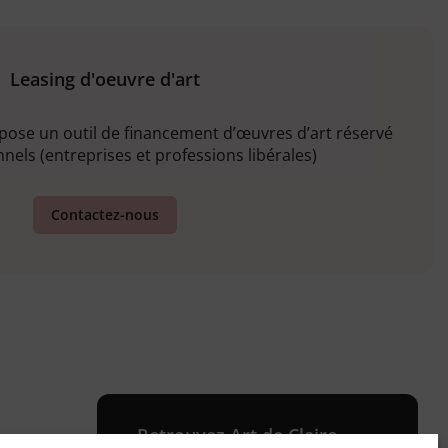
Leasing d'oeuvre d'art
opose un outil de financement d’œuvres d’art réservé
nels (entreprises et professions libérales)
Contactez-nous
Retrouvez Art de Claire