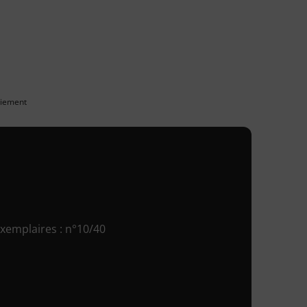
paiement
xemplaires : n°10/40