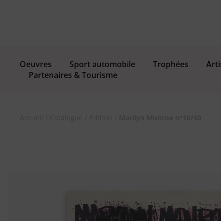
Oeuvres
Sport automobile
Trophées
Arti
Partenaires & Tourisme
Accueil
/
Catalogue
/
Edition
/
Marilyn Monroe n°10/40