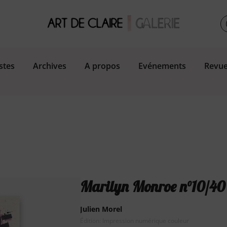
stes
Archives
A propos
Evénements
Revue
Marilyn Monroe n°10/40
Julien Morel
Édition: Impression numérique couleur