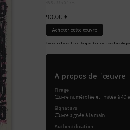
48.5 x 33 x 0.1 cm
90.00
€
Acheter cette œuvre
Taxes incluses. Frais d’expédition calculés lors du 
A propos de l'œuvre
Tirage
Œuvre numérotée et limitée à 40 e
Signature
Œuvre signée à la main
Authentification