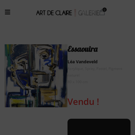
Essaouira
Léa Vandeveld
Acrylique, Spray, Pastel, Pigment
naturel
80 x 100 cm
Vendu !