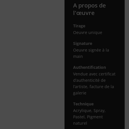
A propos de
l'œuvre
Tirage
Oeuvre unique
Signature
Oeuvre signée à la
main
Authentification
Vendue avec certificat
d’authenticité de
l’artiste, facture de la
galerie
Technique
Acrylique, Spray,
Pastel, Pigment
naturel