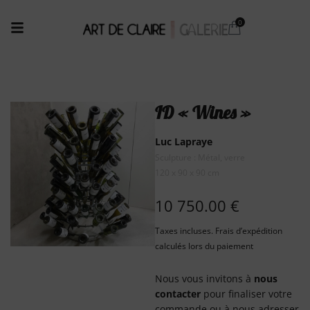
ID « Wines »
Luc Lapraye
Sculpture : Métal, verre
120 x 90 x 90 cm
10 750.00
€
Taxes incluses. Frais d’expédition
calculés lors du paiement
Nous vous invitons à
nous
contacter
pour finaliser votre
commande ou à nous adresser