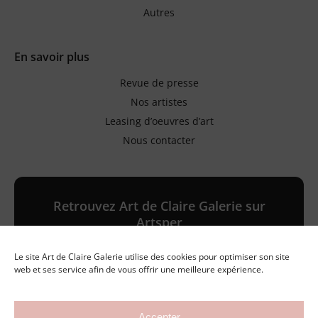
Autres
En savoir plus
Revue de presse
Nos artistes
Leasing d’oeuvres d’art
Nous contacter
Retrouvez Art de Claire Galerie sur
Artsper
Le site Art de Claire Galerie utilise des cookies pour optimiser son site
Galerie en ligne
web et ses service afin de vous offrir une meilleure expérience.
Accepter