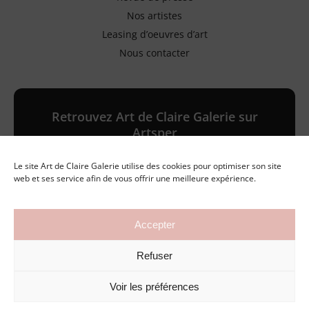
Nos artistes
Leasing d’oeuvres d’art
Nous contacter
Retrouvez Art de Claire Galerie sur
Artsper
Le site Art de Claire Galerie utilise des cookies pour optimiser son site
Galerie en ligne
web et ses service afin de vous offrir une meilleure expérience.
Accepter
©2026 Art de Claire Galerie
Refuser
Mentions légales
Politique de confidentialité
Conditions générales de vente
Voir les préférences