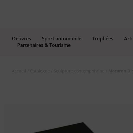
Oeuvres
Sport automobile
Trophées
Arti
Partenaires & Tourisme
Accueil
/
Catalogue
/
Sculpture contemporaine
/
Macaron Di