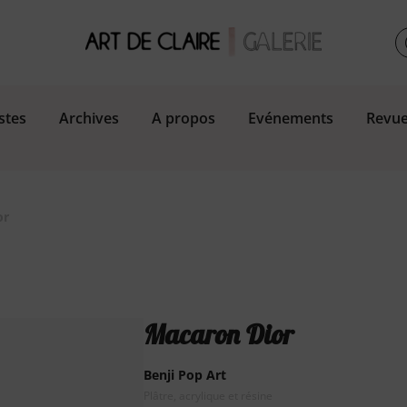
stes
Archives
A propos
Evénements
Revue
or
Macaron Dior
Benji Pop Art
Plâtre, acrylique et résine