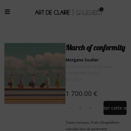
March of conformity
Morgane Soulier
Art Numérique tiré sur papier
Hahnemühle FineArt
50 x 50 cm
1 700.00
€
Acheter cette œu
Taxes incluses. Frais d’expédition
calculés lors du paiement