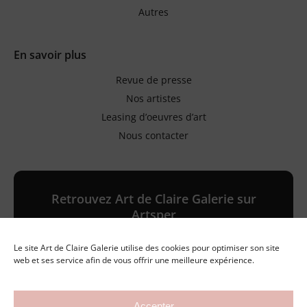
Autres
En savoir plus
Revue de presse
Nos artistes
Leasing d’oeuvres d’art
Nous contacter
Retrouvez Art de Claire Galerie sur
Artsper
Le site Art de Claire Galerie utilise des cookies pour optimiser son site
Galerie en ligne
web et ses service afin de vous offrir une meilleure expérience.
Accepter