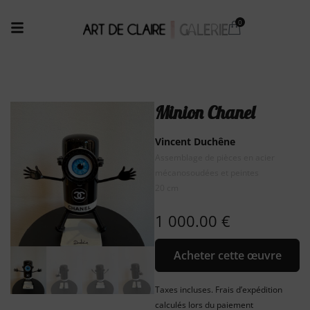
Minion Chanel
Vincent Duchêne
Assemblage de pièces en acier
mécanosoudées et peintes
20 cm
1 000.00
€
Acheter cette œuvre
Taxes incluses. Frais d’expédition
calculés lors du paiement