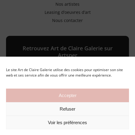
Nos artistes
Leasing d’oeuvres d’art
Nous contacter
Retrouvez Art de Claire Galerie sur
Artsper
Le site Art de Claire Galerie utilise des cookies pour optimiser son site
Galerie en ligne
web et ses service afin de vous offrir une meilleure expérience.
Accepter
©2026 Art de Claire Galerie
Refuser
Mentions légales
Politique de confidentialité
Conditions générales de vente
Voir les préférences