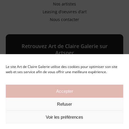
Nos artistes
Leasing d’oeuvres d’art
Nous contacter
Retrouvez Art de Claire Galerie sur
Artsper
Le site Art de Claire Galerie utilise des cookies pour optimiser son site
Galerie en ligne
web et ses service afin de vous offrir une meilleure expérience.
Accepter
©2026 Art de Claire Galerie
Refuser
Mentions légales
Politique de confidentialité
Conditions générales de vente
Voir les préférences