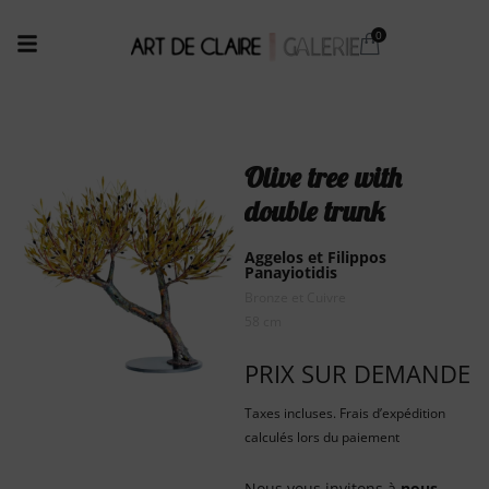
Olive tree with
double trunk
Aggelos et Filippos
Panayiotidis
Bronze et Cuivre
58 cm
PRIX SUR DEMANDE
Taxes incluses. Frais d’expédition
calculés lors du paiement
Nous vous invitons à
nous