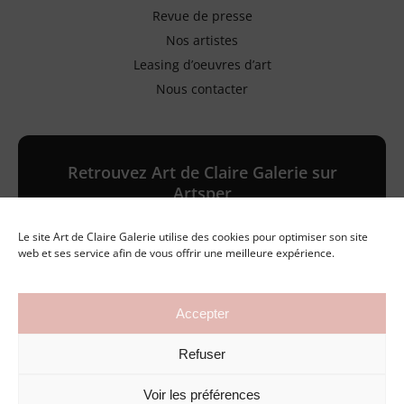
Revue de presse
Nos artistes
Leasing d’oeuvres d’art
Nous contacter
Retrouvez Art de Claire Galerie sur
Artsper
Le site Art de Claire Galerie utilise des cookies pour optimiser son site
Galerie en ligne
web et ses service afin de vous offrir une meilleure expérience.
Accepter
©2026 Art de Claire Galerie
Refuser
Mentions légales
Politique de confidentialité
Conditions générales de vente
Voir les préférences