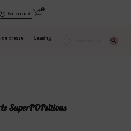
Mon compte
 de presse
Leasing
rie SuperPOPsitions