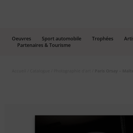
Oeuvres
Sport automobile
Trophées
Arti
Partenaires & Tourisme
Accueil
/
Catalogue
/
Photographie d'art
/
Paris Orsay – Malt