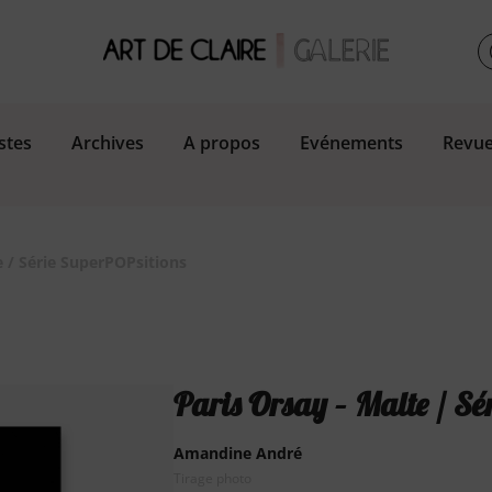
stes
Archives
A propos
Evénements
Revue
e / Série SuperPOPsitions
Paris Orsay – Malte / Sé
Amandine André
Tirage photo