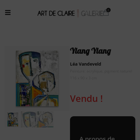
Ylang Ylang
Léa Vandeveld
Peinture: acrylique, pigment naturel
116 x 90 x 3 cm
Vendu !
A propos de