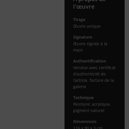
l'œuvre
Tirage
Œuvre unique
Signature
Œuvre signée à la
main
Authentification
Vendue avec certificat
d’authenticité de
l’artiste, facture de la
galerie
Technique
Peinture: acrylique,
pigment naturel
Dimensions
116 x 90 x 3 cm