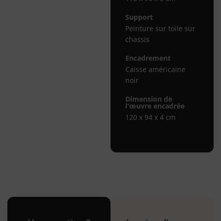
Support
Peinture sur toile sur
chassis
Encadrement
Caisse américaine
noir
Dimension de
l'œuvre encadrée
120 x 94 x 4 cm