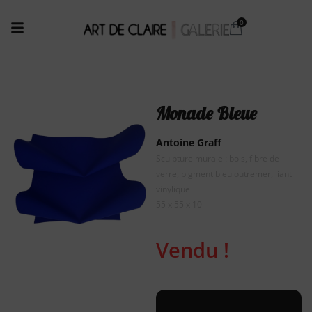
Monade Bleue
Antoine Graff
Sculpture murale : bois, fibre de
verre, pigment bleu outremer, liant
vinylique
55 x 55 x 10
Vendu !