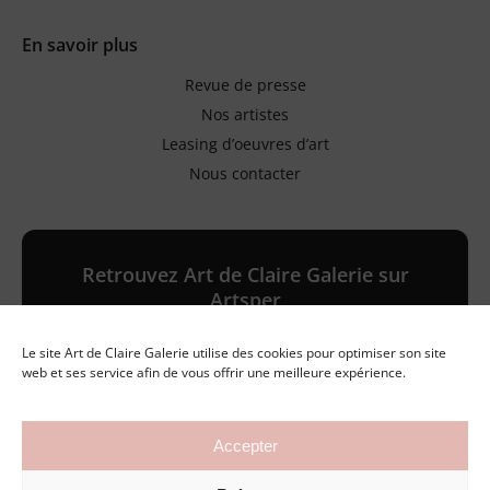
En savoir plus
Revue de presse
Nos artistes
Leasing d’oeuvres d’art
Nous contacter
Retrouvez Art de Claire Galerie sur
Artsper
Le site Art de Claire Galerie utilise des cookies pour optimiser son site
Galerie en ligne
web et ses service afin de vous offrir une meilleure expérience.
Accepter
©2026 Art de Claire Galerie