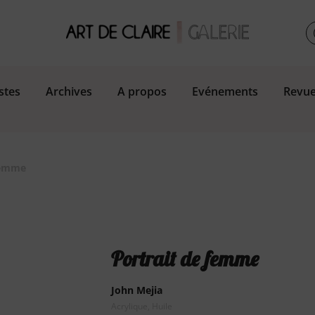
stes
Archives
A propos
Evénements
Revue
femme
Portrait de femme
John Mejia
Acrylique, Huile