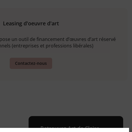
Leasing d'oeuvre d'art
opose un outil de financement d’œuvres d’art réservé
nels (entreprises et professions libérales)
Contactez-nous
Retrouvez Art de Claire