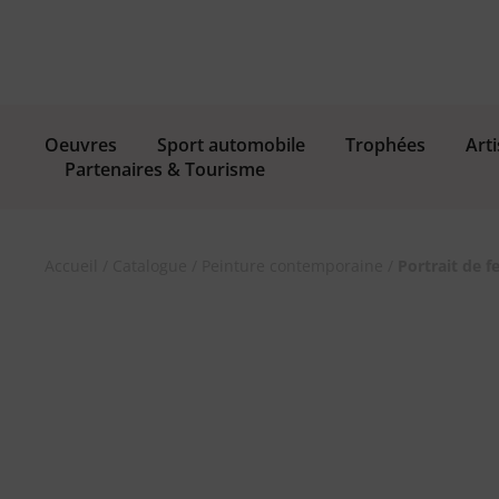
Oeuvres
Sport automobile
Trophées
Arti
Partenaires & Tourisme
Accueil
/
Catalogue
/
Peinture contemporaine
/
Portrait de 