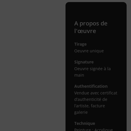
A propos de
l'œuvre
Tirage
Oeuvre unique
Signature
Oeuvre signée à la
main
Authentification
Vendue avec certificat
d’authenticité de
l’artiste, facture
galerie
Technique
Peinture : Acrylique