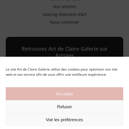
Nos artistes
Leasing d’oeuvres d’art
Nous contacter
Retrouvez Art de Claire Galerie sur
Artsper
Le site Art de Claire Galerie utilise des cookies pour optimiser son site
Galerie en ligne
web et ses service afin de vous offrir une meilleure expérience.
Accepter
©2026 Art de Claire Galerie
Refuser
Mentions légales
Politique de confidentialité
Conditions générales de vente
Voir les préférences