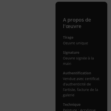
A propos de
l'œuvre
Tirage
Oeuvre unique
Signature
Oeuvre signée à la
main
Authentification
Vendue avec certificat
d’authenticité de
l’artiste, facture de la
galerie
Technique
Peinture : Acrylique