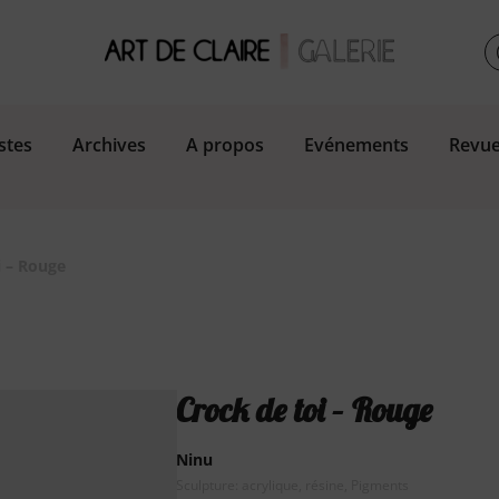
stes
Archives
A propos
Evénements
Revue
i – Rouge
Crock de toi – Rouge
Ninu
Sculpture: acrylique, résine, Pigments