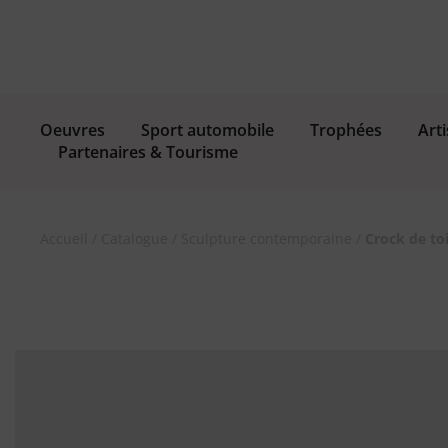
Oeuvres
Sport automobile
Trophées
Arti
Partenaires & Tourisme
Accueil
/
Catalogue
/
Sculpture contemporaine
/
Crock de to