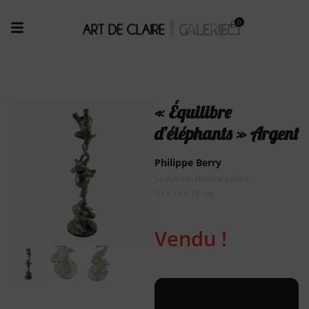
« Équilibre
d’éléphants » Argent
Philippe Berry
Sculpture: Bronze patiné
53 x 16 x 16 cm
Vendu !