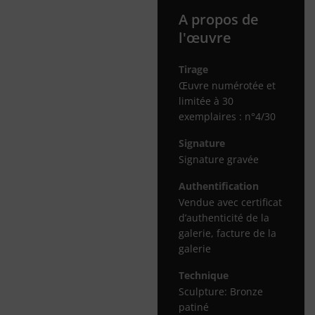
A propos de
l'œuvre
Tirage
Œuvre numérotée et
limitée à 30
exemplaires : n°4/30
Signature
Signature gravée
Authentification
Vendue avec certificat
d’authenticité de la
galerie, facture de la
galerie
Technique
Sculpture: Bronze
patiné