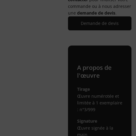
commande ou à nous adresser
une
demande de devis
.
Demande de devis
A propos de
l'œuvre
Tirage
Œuvre numérotée et
limitée à 1 exemplaire
: n°3/999
Signature
Œuvre signée à la
main