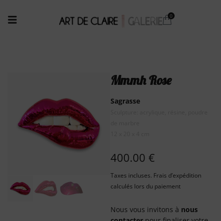
Mmmh Rose
Sagrasse
Sculpture: acrylique, résine, poudre
de marbre
12 x 20 x 4 cm
400.00
€
Taxes incluses. Frais d’expédition
calculés lors du paiement
Nous vous invitons à
nous
contacter
pour finaliser votre