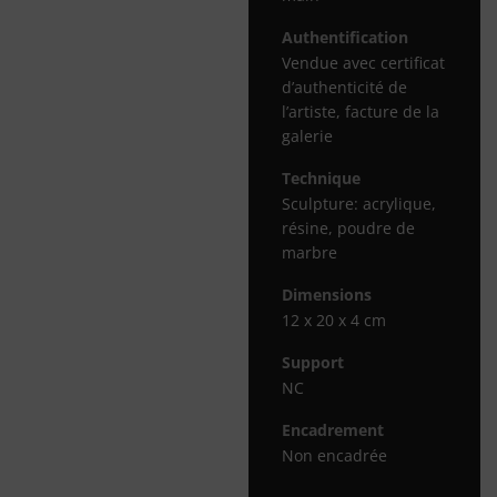
Authentification
Vendue avec certificat
d’authenticité de
l’artiste, facture de la
galerie
Technique
Sculpture: acrylique,
résine, poudre de
marbre
Dimensions
12 x 20 x 4 cm
Support
NC
Encadrement
Non encadrée