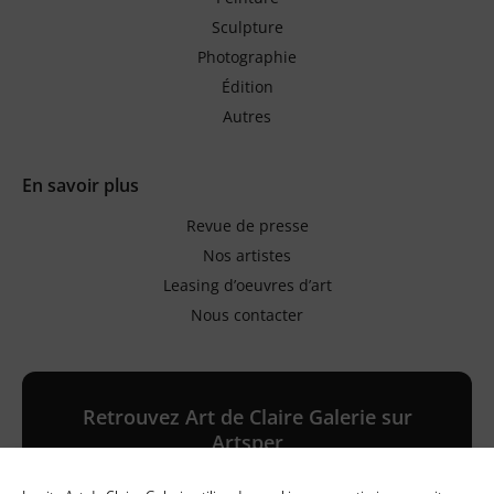
Sculpture
Photographie
Édition
Autres
En savoir plus
Revue de presse
Nos artistes
Leasing d’oeuvres d’art
Nous contacter
Retrouvez Art de Claire Galerie sur
Artsper