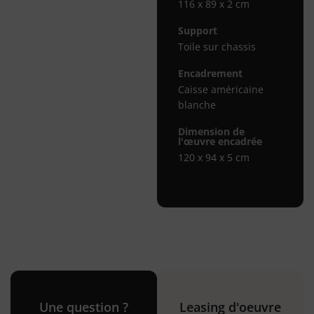
116 x 89 x 2 cm
Support
Toile sur chassis
Encadrement
Caisse américaine
blanche
Dimension de
l'œuvre encadrée
120 x 94 x 5 cm
Une question ?
Leasing d'oeuvre