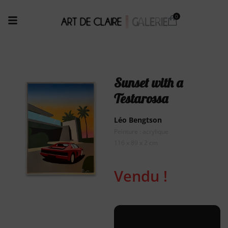
Sunset with a
Testarossa
Léo Bengtson
Peinture : acrylique
116 x 89 x 2 cm
Vendu !