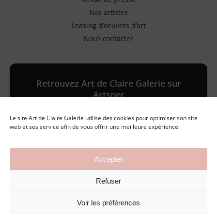
Nos artistes
Leasing d’oeuvres d’art
Nous contacter
Retrouvez Art de Claire Galerie sur
Artsper
Le site Art de Claire Galerie utilise des cookies pour optimiser son site
Galerie en ligne
web et ses service afin de vous offrir une meilleure expérience.
Accepter
©2026 Art de Claire Galerie
Refuser
Mentions légales
Politique de confidentialité
Conditions générales de vente
Voir les préférences