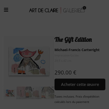
The Gift Edition
Michael-Francis Cartwright
Impression Giclée
29,5 x 42 cm
290.00
€
Acheter cette œuvre
Taxes incluses. Frais d’expédition
calculés lors du paiement