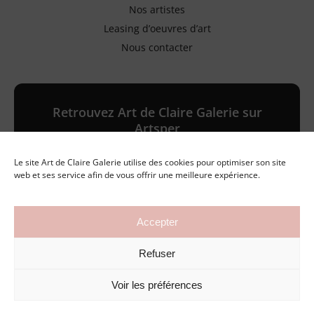
Nos artistes
Leasing d’oeuvres d’art
Nous contacter
Retrouvez Art de Claire Galerie sur
Artsper
Le site Art de Claire Galerie utilise des cookies pour optimiser son site
Galerie en ligne
web et ses service afin de vous offrir une meilleure expérience.
Accepter
©2026 Art de Claire Galerie
Refuser
Mentions légales
Politique de confidentialité
Conditions générales de vente
Voir les préférences