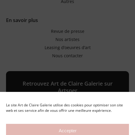
Autres
En savoir plus
Revue de presse
Nos artistes
Leasing d’oeuvres d’art
Nous contacter
Retrouvez Art de Claire Galerie sur
Artsper
Le site Art de Claire Galerie utilise des cookies pour optimiser son site
Galerie en ligne
web et ses service afin de vous offrir une meilleure expérience.
Accepter