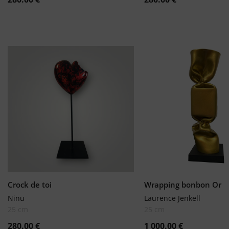
Crock de toi
Wrapping bonbon Or
Ninu
Laurence Jenkell
25 cm
25 cm
280.00
€
1 000.00
€