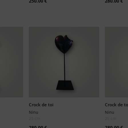
250.00
€
280.00
€
Crock de toi
Crock de to
Ninu
Ninu
25 cm
25 cm
280.00
€
280.00
€