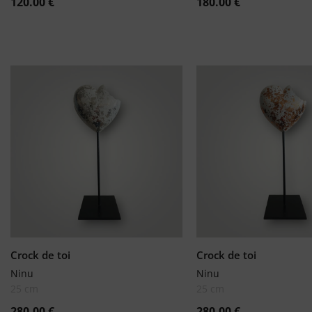
120.00
€
180.00
€
Crock de toi
Crock de toi
Ninu
Ninu
25 cm
25 cm
280.00
€
280.00
€