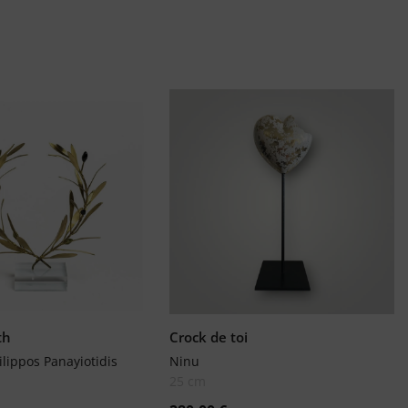
th
Crock de toi
ilippos Panayiotidis
Ninu
25 cm