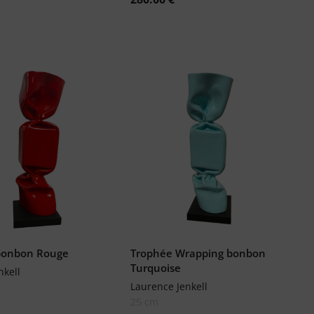
bonbon Rouge
Trophée Wrapping bonbon
Turquoise
nkell
Laurence Jenkell
25 cm