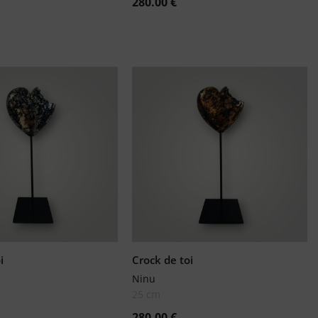
280.00
€
i
Crock de toi
Ninu
25 cm
280.00
€