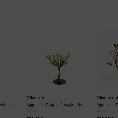
Olive tree
Olive wrea
iotidis
Aggelos et Filippos Panayiotidis
Aggelos et F
17 cm
25 cm