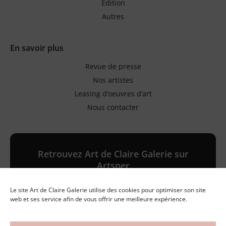
Édition
Autres
En savoir plus
Revue de presse
Nos artistes
Leasing d’oeuvres d’art
Nous contacter
Retrouvez Art de Claire Galerie sur
Artsper
Le site Art de Claire Galerie utilise des cookies pour optimiser son site
Galerie en ligne
web et ses service afin de vous offrir une meilleure expérience.