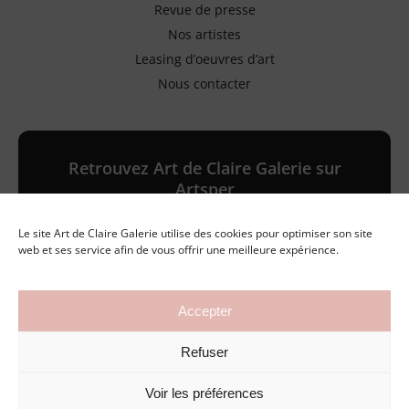
Revue de presse
Nos artistes
Leasing d’oeuvres d’art
Nous contacter
Retrouvez Art de Claire Galerie sur
Artsper
Le site Art de Claire Galerie utilise des cookies pour optimiser son site
Galerie en ligne
web et ses service afin de vous offrir une meilleure expérience.
Accepter
©2026 Art de Claire Galerie
Refuser
Mentions légales
Politique de confidentialité
Conditions générales de vente
Voir les préférences