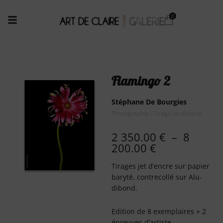
Flamingo 2
Stéphane De Bourgies
Photographie : Tirage jet d’encre
2 350.00
€
–
8
200.00
€
Tirages jet d’encre sur papier
baryté, contrecollé sur Alu-
dibond.
Edition de 8 exemplaires + 2
épreuves d’artiste.