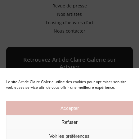
Revue de presse
Nos artistes
Leasing d’oeuvres d’art
Nous contacter
Retrouvez Art de Claire Galerie sur
Artsper
Le site Art de Claire Galerie utilise des cookies pour optimiser son site
Galerie en ligne
web et ses service afin de vous offrir une meilleure expérience.
Accepter
©2026 Art de Claire Galerie
Refuser
Mentions légales
Politique de confidentialité
Conditions générales de vente
Voir les préférences