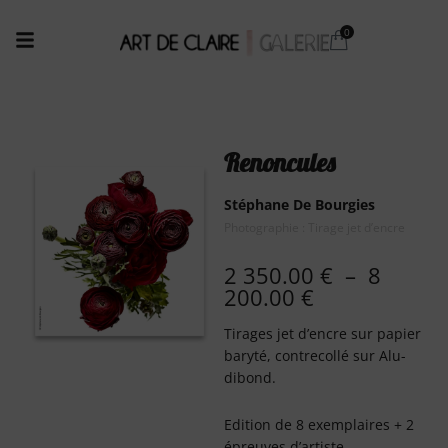
Renoncules
Stéphane De Bourgies
Photographie : Tirage jet d’encre
2 350.00
€
–
8
200.00
€
Tirages jet d’encre sur papier
baryté, contrecollé sur Alu-
dibond.
Edition de 8 exemplaires + 2
épreuves d’artiste.