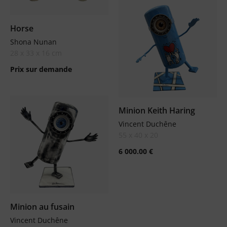
Horse
Shona Nunan
28 x 33 x 16 cm
Prix sur demande
Minion Keith Haring
Vincent Duchêne
55 x 40 x 20
6 000.00
€
Minion au fusain
Vincent Duchêne