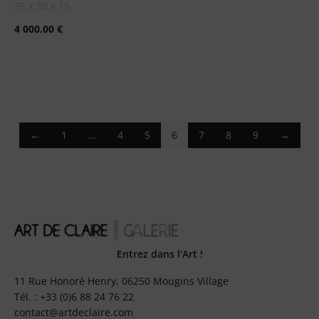
35 x 30 x 15
4 000.00
€
←
1
…
4
5
6
7
8
9
→
Entrez dans l'Art !
11 Rue Honoré Henry, 06250 Mougins Village
Tél. : +33 (0)6 88 24 76 22
contact@artdeclaire.com